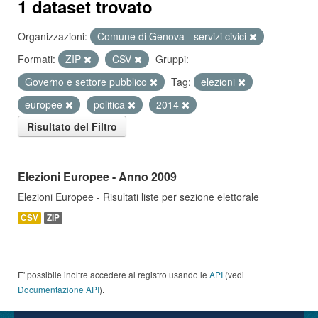
1 dataset trovato
Organizzazioni:
Comune di Genova - servizi civici
Formati:
ZIP
CSV
Gruppi:
Governo e settore pubblico
Tag:
elezioni
europee
politica
2014
Risultato del Filtro
Elezioni Europee - Anno 2009
Elezioni Europee - Risultati liste per sezione elettorale
CSV
ZIP
E' possibile inoltre accedere al registro usando le
API
(vedi
Documentazione API
).