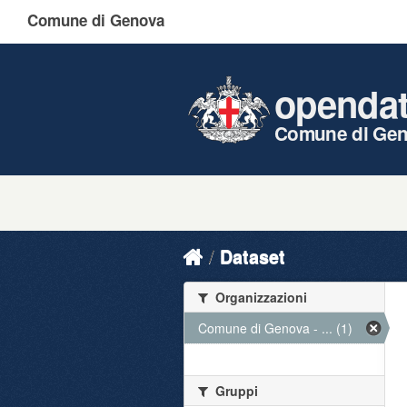
Comune di Genova
openda
Comune di Ge
Dataset
Organizzazioni
Comune di Genova - ... (1)
Gruppi