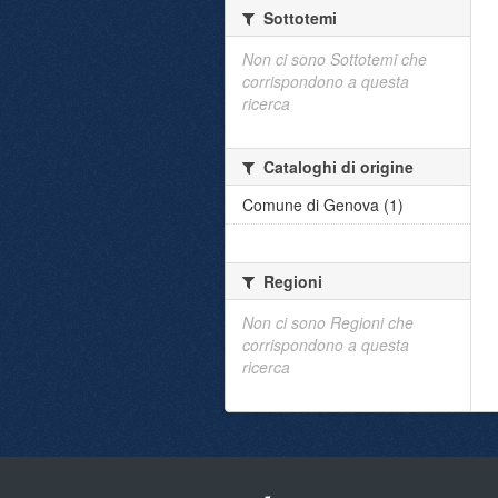
Sottotemi
Non ci sono Sottotemi che
corrispondono a questa
ricerca
Cataloghi di origine
Comune di Genova (1)
Regioni
Non ci sono Regioni che
corrispondono a questa
ricerca