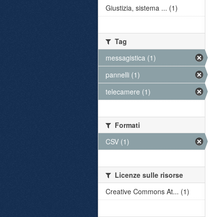
Giustizia, sistema ... (1)
Tag
messagistica (1)
pannelli (1)
telecamere (1)
Formati
CSV (1)
Licenze sulle risorse
Creative Commons At... (1)