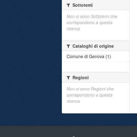
Sottotemi
Non ci sono Sottotemi che
corrispondono a questa
ricerca
Cataloghi di origine
Comune di Genova (1)
Regioni
Non ci sono Regioni che
corrispondono a questa
ricerca