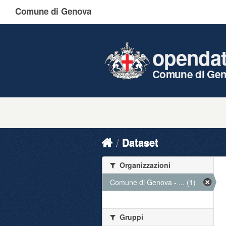
Comune di Genova
openda
Comune di Ge
Dataset
Organizzazioni
Comune di Genova - ... (1)
Gruppi