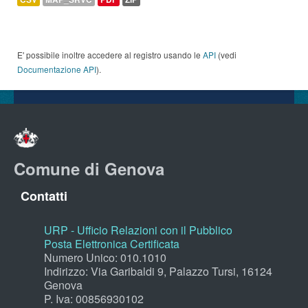
E' possibile inoltre accedere al registro usando le
API
(vedi
Documentazione API
).
Comune di Genova
Contatti
URP - Ufficio Relazioni con il Pubblico
Posta Elettronica Certificata
Numero Unico: 010.1010
Indirizzo: Via Garibaldi 9, Palazzo Tursi, 16124
Genova
P. Iva: 00856930102