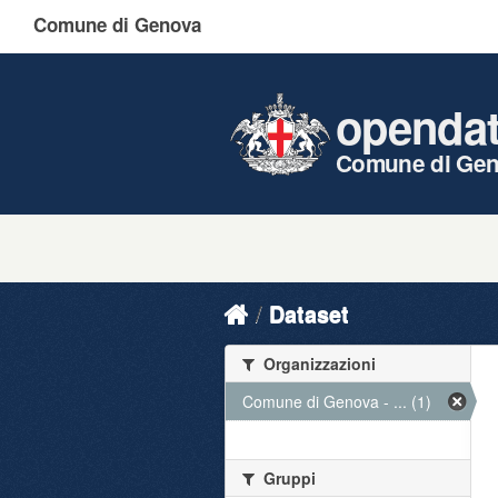
Comune di Genova
openda
Comune di Ge
Dataset
Organizzazioni
Comune di Genova - ... (1)
Gruppi