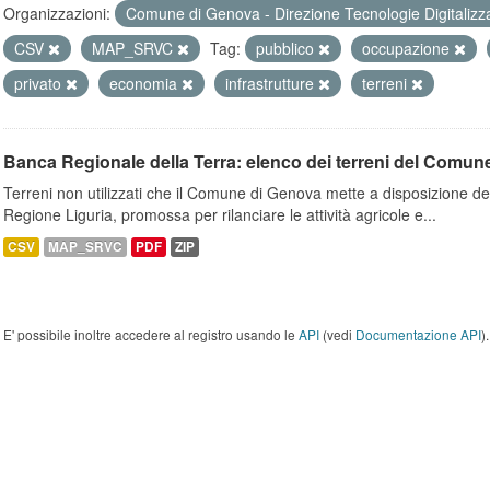
Organizzazioni:
Comune di Genova - Direzione Tecnologie Digitalizz
CSV
MAP_SRVC
Tag:
pubblico
occupazione
privato
economia
infrastrutture
terreni
Banca Regionale della Terra: elenco dei terreni del Comun
Terreni non utilizzati che il Comune di Genova mette a disposizione dell
Regione Liguria, promossa per rilanciare le attività agricole e...
CSV
MAP_SRVC
PDF
ZIP
E' possibile inoltre accedere al registro usando le
API
(vedi
Documentazione API
).