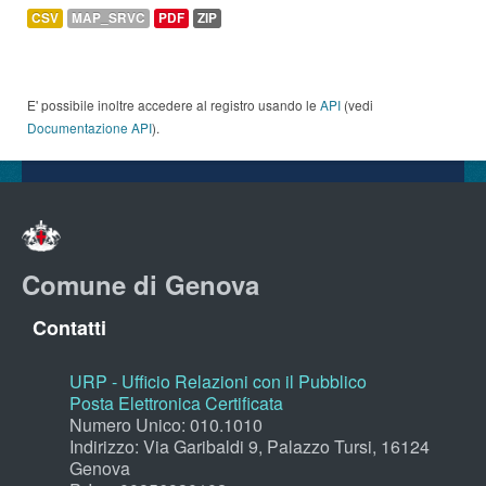
CSV
MAP_SRVC
PDF
ZIP
E' possibile inoltre accedere al registro usando le
API
(vedi
Documentazione API
).
Comune di Genova
Contatti
URP - Ufficio Relazioni con il Pubblico
Posta Elettronica Certificata
Numero Unico: 010.1010
Indirizzo: Via Garibaldi 9, Palazzo Tursi, 16124
Genova