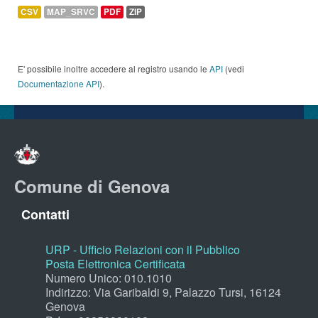
CSV
MAP_SRVC
PDF
ZIP
E' possibile inoltre accedere al registro usando le
API
(vedi
Documentazione API
).
Comune di Genova
Contatti
URP - Ufficio Relazioni con il Pubblico
Posta Elettronica Certificata
Numero Unico: 010.1010
Indirizzo: Via Garibaldi 9, Palazzo Tursi, 16124
Genova