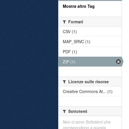
Mostra altro Tag
Formati
CSV (1)
MAP_SRVC (1)
PDF (1)
ZIP (1)
Licenze sulle risorse
Creative Commons At... (1)
Sottotemi
Non ci sono Sottotemi che
corrispondono a questa