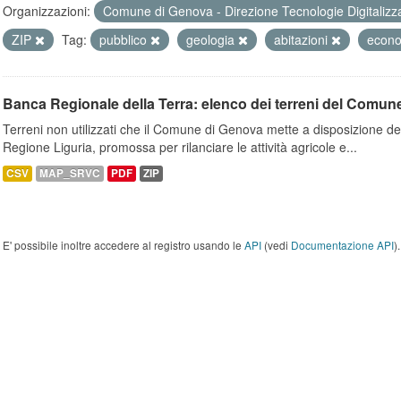
Organizzazioni:
Comune di Genova - Direzione Tecnologie Digitalizz
ZIP
Tag:
pubblico
geologia
abitazioni
econ
Banca Regionale della Terra: elenco dei terreni del Comun
Terreni non utilizzati che il Comune di Genova mette a disposizione dell
Regione Liguria, promossa per rilanciare le attività agricole e...
CSV
MAP_SRVC
PDF
ZIP
E' possibile inoltre accedere al registro usando le
API
(vedi
Documentazione API
).