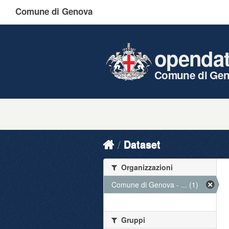
Comune di Genova
openda
Comune di Ge
Dataset
Organizzazioni
Comune di Genova - ... (1)
Gruppi