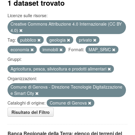
1 dataset trovato
Licenze sulle risorse:
Creative Commons Attribuzione 4.0 Internazionale (CC BY
4.0)
Tag:
pubblico
geologia
privato
economia
immobili
Formati:
MAP_SRVC
Gruppi:
Agricoltura, pesca, silvicoltura e prodotti alimentari
Organizzazioni:
Comune di Genova - Direzione Tecnologie Digitalizzazione
e Smart City
Cataloghi di origine:
Comune di Genova
Risultato del Filtro
Banca Regionale della Terra: elenco dei terreni del