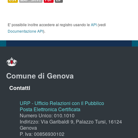
E' possibile inoltre accedere al registro usando le
API
(vedi
Documentazione API
).
Comune di Genova
Contatti
URP - Ufficio Relazioni con il Pubblico
Posta Elettronica Certificata
Numero Unico: 010.1010
Indirizzo: Via Garibaldi 9, Palazzo Tursi, 16124
Genova
P. Iva: 00856930102