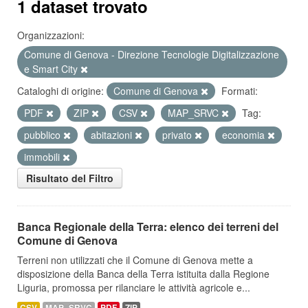
1 dataset trovato
Organizzazioni:
Comune di Genova - Direzione Tecnologie Digitalizzazione
e Smart City
Cataloghi di origine:
Comune di Genova
Formati:
PDF
ZIP
CSV
MAP_SRVC
Tag:
pubblico
abitazioni
privato
economia
immobili
Risultato del Filtro
Banca Regionale della Terra: elenco dei terreni del
Comune di Genova
Terreni non utilizzati che il Comune di Genova mette a
disposizione della Banca della Terra istituita dalla Regione
Liguria, promossa per rilanciare le attività agricole e...
CSV
MAP_SRVC
PDF
ZIP