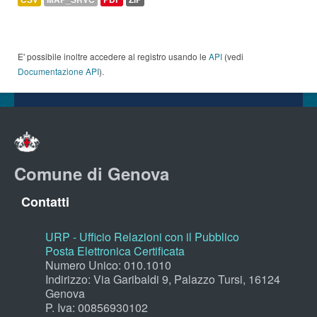
E' possibile inoltre accedere al registro usando le
API
(vedi
Documentazione API
).
Comune di Genova
Contatti
URP - Ufficio Relazioni con il Pubblico
Posta Elettronica Certificata
Numero Unico: 010.1010
Indirizzo: Via Garibaldi 9, Palazzo Tursi, 16124
Genova
P. Iva: 00856930102