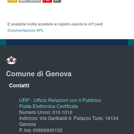
E' possibile inoltre accedere al registro usando le
API
(vedi
Documentazione API
).
Comune di Genova
Contatti
URP - Ufficio Relazioni con il Pubblico
Posta Elettronica Certificata
Numero Unico: 010.1010
Indirizzo: Via Garibaldi 9, Palazzo Tursi, 16124
Genova
P. Iva: 00856930102