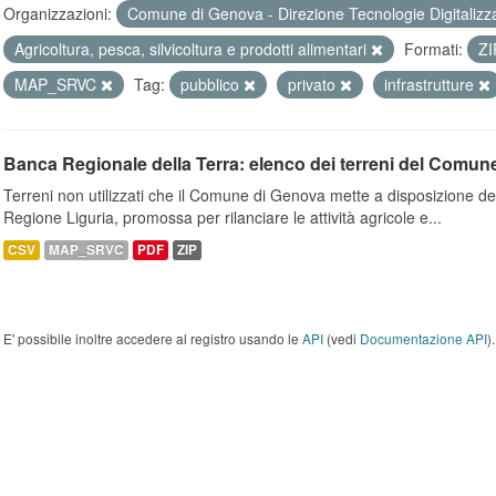
Organizzazioni:
Comune di Genova - Direzione Tecnologie Digitalizz
Agricoltura, pesca, silvicoltura e prodotti alimentari
Formati:
Z
MAP_SRVC
Tag:
pubblico
privato
infrastrutture
Banca Regionale della Terra: elenco dei terreni del Comun
Terreni non utilizzati che il Comune di Genova mette a disposizione dell
Regione Liguria, promossa per rilanciare le attività agricole e...
CSV
MAP_SRVC
PDF
ZIP
E' possibile inoltre accedere al registro usando le
API
(vedi
Documentazione API
).