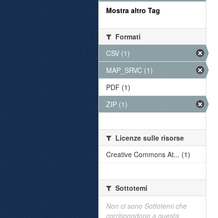
Mostra altro Tag
Formati
CSV (1)
MAP_SRVC (1)
PDF (1)
ZIP (1)
Licenze sulle risorse
Creative Commons At... (1)
Sottotemi
Non ci sono Sottotemi che
corrispondono a questa