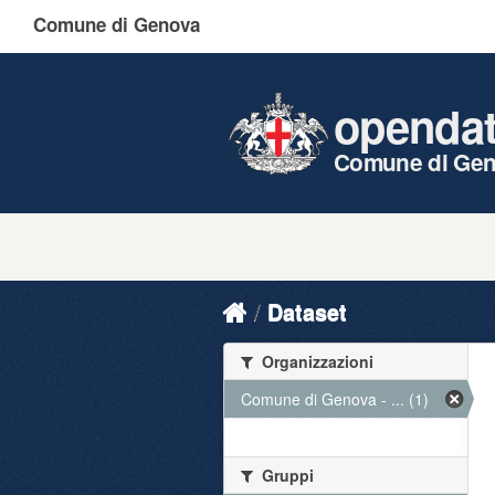
Comune di Genova
openda
Comune di Ge
Dataset
Organizzazioni
Comune di Genova - ... (1)
Gruppi