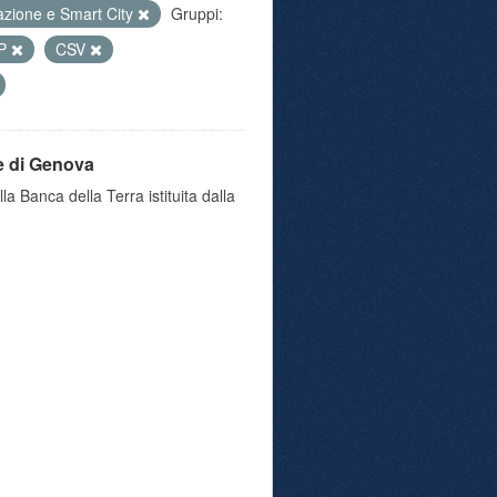
azione e Smart City
Gruppi:
IP
CSV
e di Genova
a Banca della Terra istituita dalla