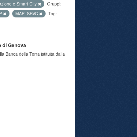
azione e Smart City
Gruppi:
IP
MAP_SRVC
Tag:
e di Genova
a Banca della Terra istituita dalla