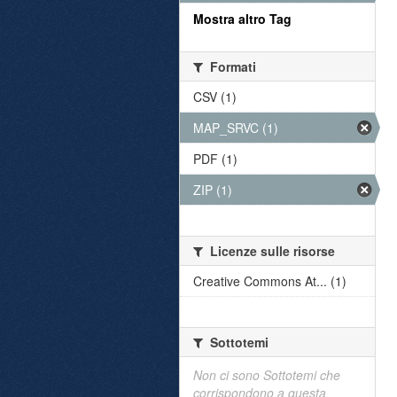
Mostra altro Tag
Formati
CSV (1)
MAP_SRVC (1)
PDF (1)
ZIP (1)
Licenze sulle risorse
Creative Commons At... (1)
Sottotemi
Non ci sono Sottotemi che
corrispondono a questa