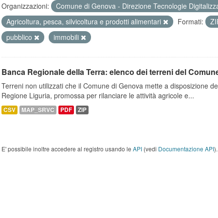
Organizzazioni:
Comune di Genova - Direzione Tecnologie Digitalizz
Agricoltura, pesca, silvicoltura e prodotti alimentari
Formati:
Z
pubblico
immobili
Banca Regionale della Terra: elenco dei terreni del Comun
Terreni non utilizzati che il Comune di Genova mette a disposizione dell
Regione Liguria, promossa per rilanciare le attività agricole e...
CSV
MAP_SRVC
PDF
ZIP
E' possibile inoltre accedere al registro usando le
API
(vedi
Documentazione API
).