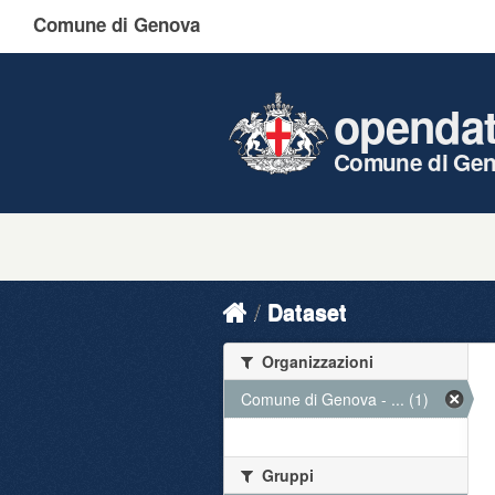
Comune di Genova
openda
Comune di Ge
Dataset
Organizzazioni
Comune di Genova - ... (1)
Gruppi