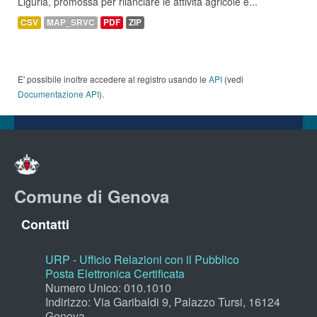
Liguria, promossa per rilanciare le attività agricole e...
CSV
MAP_SRVC
PDF
ZIP
E' possibile inoltre accedere al registro usando le
API
(vedi
Documentazione API
).
Comune di Genova
Contatti
URP - Ufficio Relazioni con il Pubblico
Posta Elettronica Certificata
Numero Unico: 010.1010
Indirizzo: Via Garibaldi 9, Palazzo Tursi, 16124
Genova