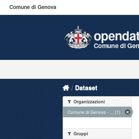
Comune di Genova
openda
Comune di Ge
Dataset
Organizzazioni
Comune di Genova - ... (1)
Gruppi