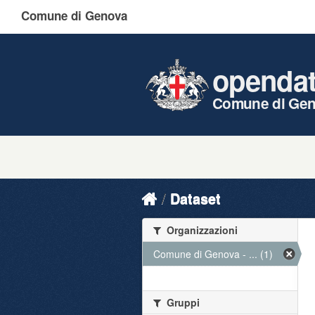
Comune di Genova
openda
Comune di Ge
Dataset
Organizzazioni
Comune di Genova - ... (1)
Gruppi