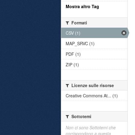
Mostra altro Tag
Formati
CSV (1)
MAP_SRVC (1)
PDF (1)
ZIP (1)
Licenze sulle risorse
Creative Commons At... (1)
Sottotemi
Non ci sono Sottotemi che
corrispondono a questa