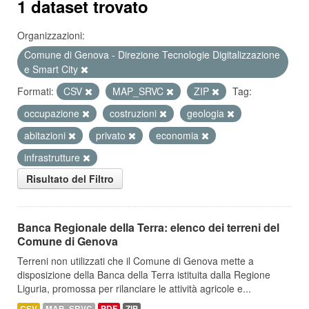
1 dataset trovato
Organizzazioni:
Comune di Genova - Direzione Tecnologie Digitalizzazione
e Smart City
Formati:
CSV
MAP_SRVC
ZIP
Tag:
occupazione
costruzioni
geologia
abitazioni
privato
economia
infrastrutture
Risultato del Filtro
Banca Regionale della Terra: elenco dei terreni del
Comune di Genova
Terreni non utilizzati che il Comune di Genova mette a
disposizione della Banca della Terra istituita dalla Regione
Liguria, promossa per rilanciare le attività agricole e...
CSV
MAP_SRVC
PDF
ZIP