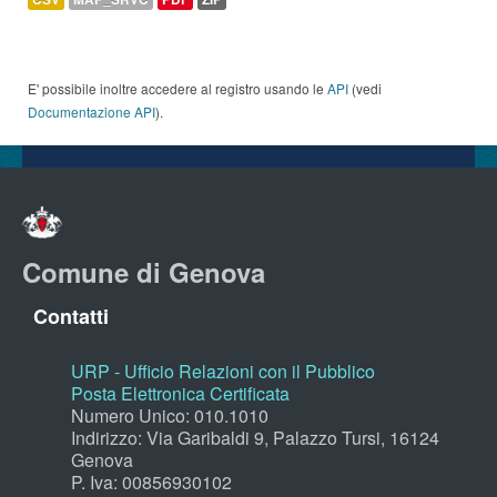
E' possibile inoltre accedere al registro usando le
API
(vedi
Documentazione API
).
Comune di Genova
Contatti
URP - Ufficio Relazioni con il Pubblico
Posta Elettronica Certificata
Numero Unico: 010.1010
Indirizzo: Via Garibaldi 9, Palazzo Tursi, 16124
Genova
P. Iva: 00856930102