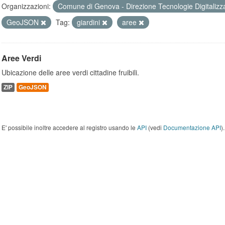
Organizzazioni:
Comune di Genova - Direzione Tecnologie Digitalizz
GeoJSON
Tag:
giardini
aree
Aree Verdi
Ubicazione delle aree verdi cittadine fruibili.
ZIP
GeoJSON
E' possibile inoltre accedere al registro usando le
API
(vedi
Documentazione API
).