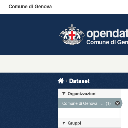
Comune di Genova
openda
Comune di Ge
Dataset
Organizzazioni
Comune di Genova - ... (1)
Gruppi