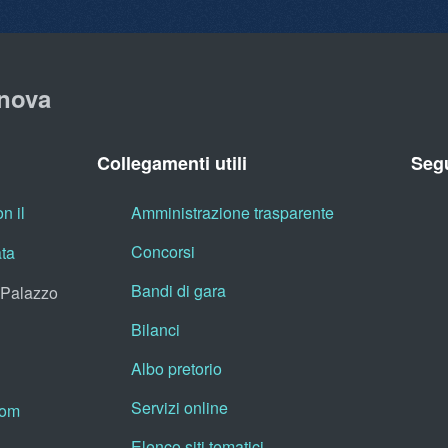
nova
Collegamenti utili
Segu
n il
Amministrazione trasparente
Concorsi
ata
Bandi di gara
, Palazzo
Bilanci
Albo pretorio
Servizi online
oom
Elenco siti tematici