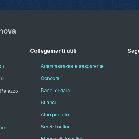
nova
Collegamenti utili
Segu
n il
Amministrazione trasparente
Concorsi
ata
Bandi di gara
, Palazzo
Bilanci
Albo pretorio
Servizi online
oom
Elenco siti tematici