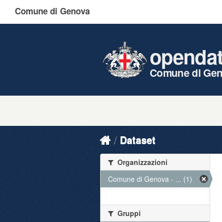
Comune di Genova
openda
Comune di Ge
Dataset
Organizzazioni
Comune di Genova - ... (1)
Gruppi