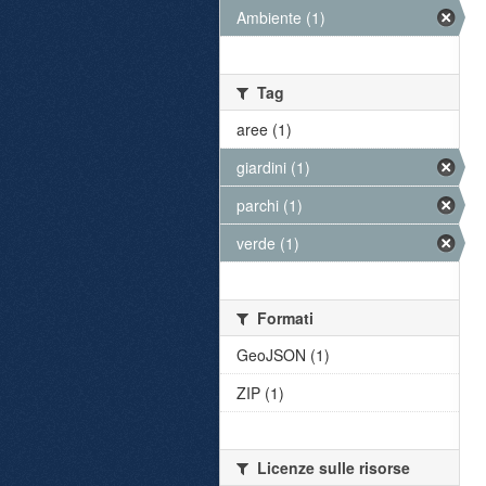
Ambiente (1)
Tag
aree (1)
giardini (1)
parchi (1)
verde (1)
Formati
GeoJSON (1)
ZIP (1)
Licenze sulle risorse