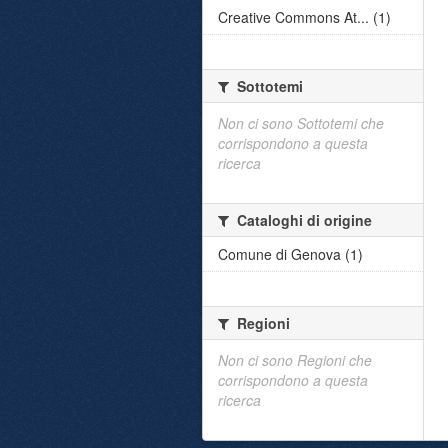
Creative Commons At... (1)
Sottotemi
Non ci sono Sottotemi che
corrispondono a questa
ricerca
Cataloghi di origine
Comune di Genova (1)
Regioni
Non ci sono Regioni che
corrispondono a questa
ricerca