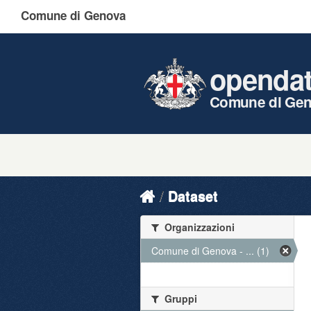
Comune di Genova
openda
Comune di Ge
Dataset
Organizzazioni
Comune di Genova - ... (1)
Gruppi