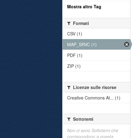
Mostra altro Tag
Formati
CSV (1)
MAP_SRVC (1)
PDF (1)
ZIP (1)
Licenze sulle risorse
Creative Commons At... (1)
Sottotemi
Non ci sono Sottotemi che
corrispondono a questa