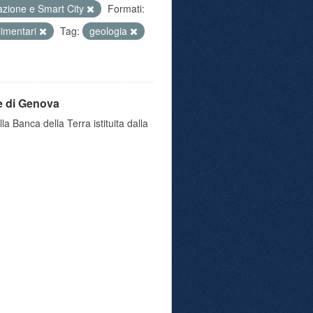
azione e Smart City
Formati:
alimentari
Tag:
geologia
e di Genova
a Banca della Terra istituita dalla