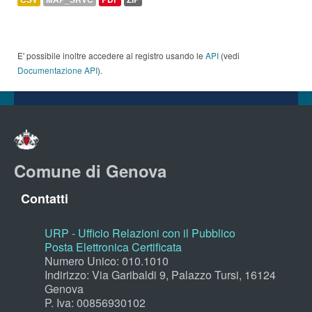
E' possibile inoltre accedere al registro usando le
API
(vedi
Documentazione API
).
Comune di Genova
Contatti
URP - Ufficio Relazioni con il Pubblico
Posta Elettronica Certificata
Numero Unico: 010.1010
Indirizzo: Via Garibaldi 9, Palazzo Tursi, 16124
Genova
P. Iva: 00856930102