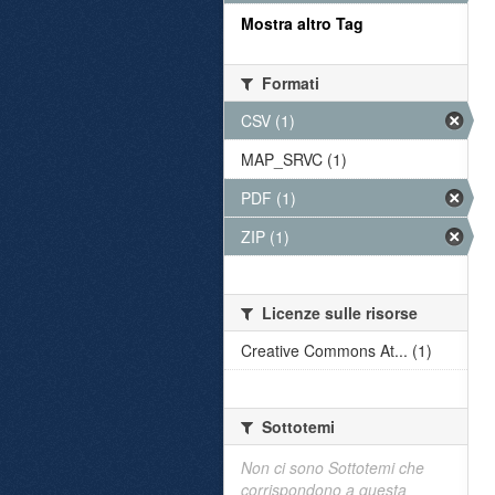
Mostra altro Tag
Formati
CSV (1)
MAP_SRVC (1)
PDF (1)
ZIP (1)
Licenze sulle risorse
Creative Commons At... (1)
Sottotemi
Non ci sono Sottotemi che
corrispondono a questa