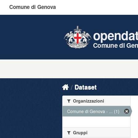
Comune di Genova
openda
Comune di Ge
Dataset
Organizzazioni
Comune di Genova - ... (1)
Gruppi