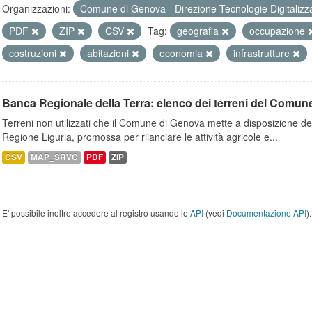
Organizzazioni:
Comune di Genova - Direzione Tecnologie Digitalizz
PDF
ZIP
CSV
Tag:
geografia
occupazione
costruzioni
abitazioni
economia
infrastrutture
Banca Regionale della Terra: elenco dei terreni del Comun
Terreni non utilizzati che il Comune di Genova mette a disposizione dell
Regione Liguria, promossa per rilanciare le attività agricole e...
CSV
MAP_SRVC
PDF
ZIP
E' possibile inoltre accedere al registro usando le
API
(vedi
Documentazione API
).