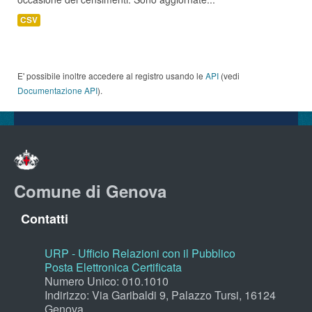
CSV
E' possibile inoltre accedere al registro usando le
API
(vedi
Documentazione API
).
Comune di Genova
Contatti
URP - Ufficio Relazioni con il Pubblico
Posta Elettronica Certificata
Numero Unico: 010.1010
Indirizzo: Via Garibaldi 9, Palazzo Tursi, 16124
Genova