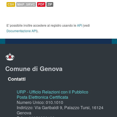
CSV
MAP_SRVC
PDF
ZIP
E' possibile inoltre accedere al registro usando le
API
(vedi
Documentazione API
).
Comune di Genova
Contatti
URP - Ufficio Relazioni con il Pubblico
Posta Elettronica Certificata
Numero Unico: 010.1010
Indirizzo: Via Garibaldi 9, Palazzo Tursi, 16124
Genova