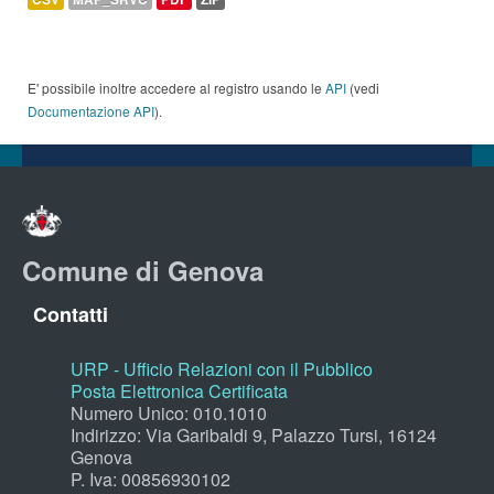
E' possibile inoltre accedere al registro usando le
API
(vedi
Documentazione API
).
Comune di Genova
Contatti
URP - Ufficio Relazioni con il Pubblico
Posta Elettronica Certificata
Numero Unico: 010.1010
Indirizzo: Via Garibaldi 9, Palazzo Tursi, 16124
Genova
P. Iva: 00856930102