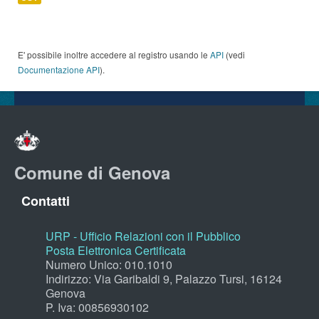
E' possibile inoltre accedere al registro usando le
API
(vedi
Documentazione API
).
Comune di Genova
Contatti
URP - Ufficio Relazioni con il Pubblico
Posta Elettronica Certificata
Numero Unico: 010.1010
Indirizzo: Via Garibaldi 9, Palazzo Tursi, 16124
Genova
P. Iva: 00856930102