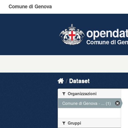
Comune di Genova
openda
Comune di Ge
Dataset
Organizzazioni
Comune di Genova - ... (1)
Gruppi