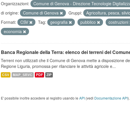
Organizzazioni:
Comune di Genova - Direzione Tecnologie Digitalizz
di origine:
Comune di Genova
Gruppi:
Agricoltura, pesca, silvi
Formati:
CSV
Tag:
geografia
pubblico
costruzioni
economia
Banca Regionale della Terra: elenco dei terreni del Comun
Terreni non utilizzati che il Comune di Genova mette a disposizione dell
Regione Liguria, promossa per rilanciare le attività agricole e...
CSV
MAP_SRVC
PDF
ZIP
E' possibile inoltre accedere al registro usando le
API
(vedi
Documentazione API
).