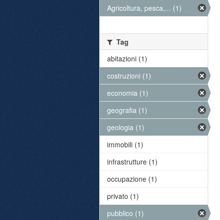
Agricoltura, pesca,... (1)
Tag
abitazioni (1)
costruzioni (1)
economia (1)
geografia (1)
geologia (1)
immobili (1)
infrastrutture (1)
occupazione (1)
privato (1)
pubblico (1)