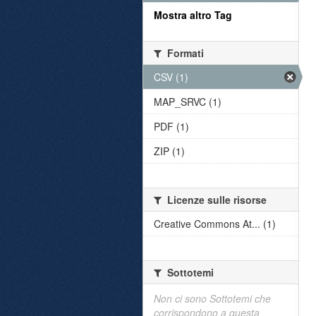
Mostra altro Tag
Formati
CSV (1)
MAP_SRVC (1)
PDF (1)
ZIP (1)
Licenze sulle risorse
Creative Commons At... (1)
Sottotemi
Non ci sono Sottotemi che
corrispondono a questa