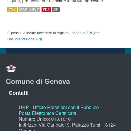
Liguria, promossa per rilanciare le attività agricole e...
CSV
MAP_SRVC
PDF
ZIP
E' possibile inoltre accedere al registro usando le
API
(vedi
Documentazione API
).
Comune di Genova
Contatti
URP - Ufficio Relazioni con il Pubblico
Posta Elettronica Certificata
Numero Unico: 010.1010
Indirizzo: Via Garibaldi 9, Palazzo Tursi, 16124
Genova