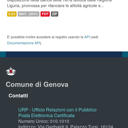
Liguria, promossa per rilanciare le attività agricole e...
CSV
MAP_SRVC
PDF
ZIP
E' possibile inoltre accedere al registro usando le
API
(vedi
Documentazione API
).
Comune di Genova
Contatti
URP - Ufficio Relazioni con il Pubblico
Posta Elettronica Certificata
Numero Unico: 010.1010
Indirizzo: Via Garibaldi 9, Palazzo Tursi, 16124