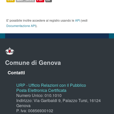
E' possibile inoltre accedere al registro usando le
API
(vedi
Documentazione API
).
Comune di Genova
Contatti
URP - Ufficio Relazioni con il Pubblico
Posta Elettronica Certificata
Numero Unico: 010.1010
Indirizzo: Via Garibaldi 9, Palazzo Tursi, 16124
Genova
P. Iva: 00856930102