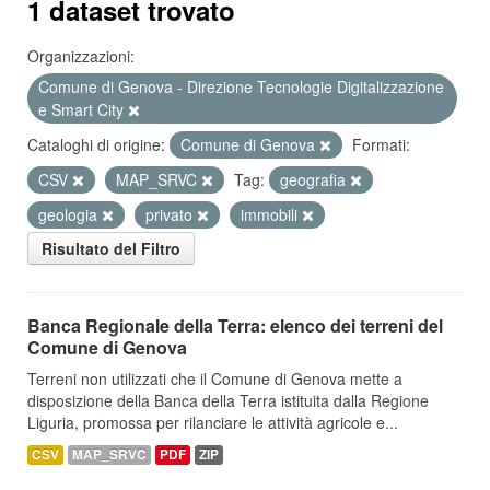
1 dataset trovato
Organizzazioni:
Comune di Genova - Direzione Tecnologie Digitalizzazione
e Smart City
Cataloghi di origine:
Comune di Genova
Formati:
CSV
MAP_SRVC
Tag:
geografia
geologia
privato
immobili
Risultato del Filtro
Banca Regionale della Terra: elenco dei terreni del
Comune di Genova
Terreni non utilizzati che il Comune di Genova mette a
disposizione della Banca della Terra istituita dalla Regione
Liguria, promossa per rilanciare le attività agricole e...
CSV
MAP_SRVC
PDF
ZIP