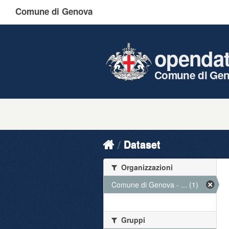
Comune di Genova
openda
Comune di Ge
Dataset
Organizzazioni
Comune di Genova - ... (1)
Gruppi