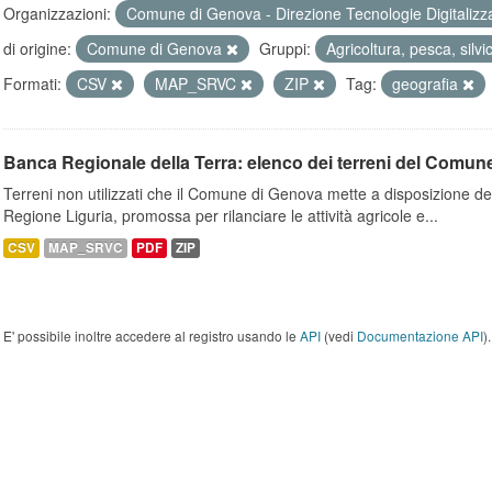
Organizzazioni:
Comune di Genova - Direzione Tecnologie Digitalizz
di origine:
Comune di Genova
Gruppi:
Agricoltura, pesca, silvi
Formati:
CSV
MAP_SRVC
ZIP
Tag:
geografia
Banca Regionale della Terra: elenco dei terreni del Comun
Terreni non utilizzati che il Comune di Genova mette a disposizione dell
Regione Liguria, promossa per rilanciare le attività agricole e...
CSV
MAP_SRVC
PDF
ZIP
E' possibile inoltre accedere al registro usando le
API
(vedi
Documentazione API
).