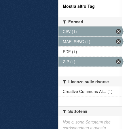
Mostra altro Tag
Formati
CSV (1)
MAP_SRVC (1)
PDF (1)
ZIP (1)
Licenze sulle risorse
Creative Commons At... (1)
Sottotemi
Non ci sono Sottotemi che
corrispondono a questa