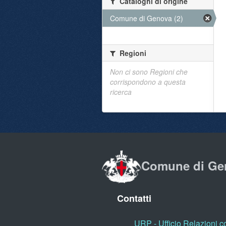
Cataloghi di origine
Comune di Genova (2)
Regioni
Non ci sono Regioni che
corrispondono a questa
ricerca
Comune di Ge
Contatti
URP - Ufficio Relazioni co