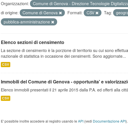
Organizzazioni:
Comune di Genova - Direzione Tecnologie Digitalizz
di origine:
Comune di Genova
Formati:
CSV
Tag:
geogr
pubblica-amministrazione
Elenco sezioni di censimento
La sezione di censimento è la porzione di territorio su cui sono effettuate
nazionale di statistica in occasione dei censimenti. Sono aggiornate...
CSV
Immobili del Comune di Genova - opportunita' e valorizzaz
Elenco immobili presentati il 21 aprile 2015 dalla P.A. ed offerti alla città
CSV
E' possibile inoltre accedere al registro usando le
API
(vedi
Documentazione API
).