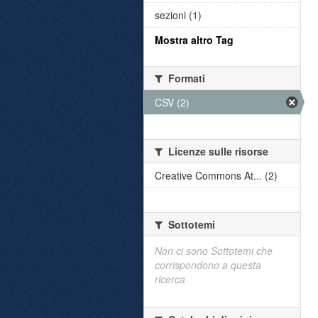
sezioni (1)
Mostra altro Tag
Formati
CSV (2)
Licenze sulle risorse
Creative Commons At... (2)
Sottotemi
Non ci sono Sottotemi che
corrispondono a questa
ricerca