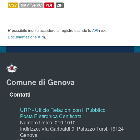
CSV
MAP_SRVC
PDF
ZIP
E' possibile inoltre accedere al registro usando le
API
(vedi
Documentazione API
).
Comune di Genova
Contatti
URP - Ufficio Relazioni con il Pubblico
Posta Elettronica Certificata
Numero Unico: 010.1010
Indirizzo: Via Garibaldi 9, Palazzo Tursi, 16124
Genova