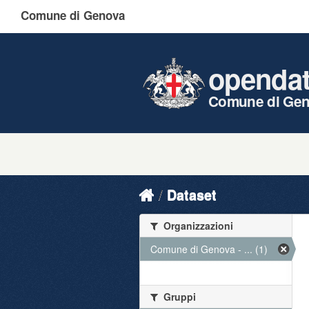
Comune di Genova
openda
Comune di Ge
Dataset
Organizzazioni
Comune di Genova - ... (1)
Gruppi