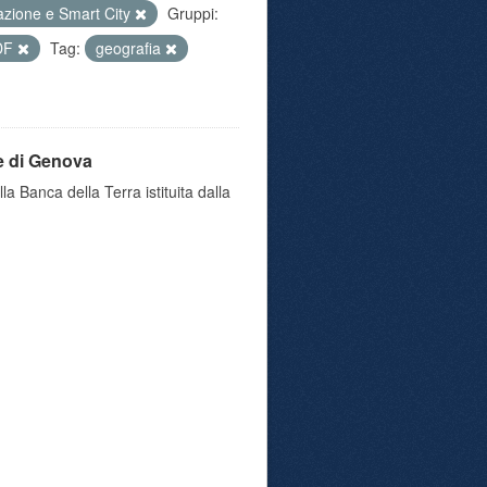
azione e Smart City
Gruppi:
DF
Tag:
geografia
e di Genova
a Banca della Terra istituita dalla