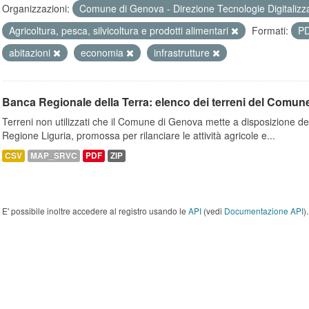
Organizzazioni:
Comune di Genova - Direzione Tecnologie Digitalizz
Agricoltura, pesca, silvicoltura e prodotti alimentari
Formati:
P
abitazioni
economia
infrastrutture
Banca Regionale della Terra: elenco dei terreni del Comun
Terreni non utilizzati che il Comune di Genova mette a disposizione dell
Regione Liguria, promossa per rilanciare le attività agricole e...
CSV
MAP_SRVC
PDF
ZIP
E' possibile inoltre accedere al registro usando le
API
(vedi
Documentazione API
).