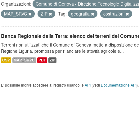
Organizzazioni:
Comune di Genova - Direzione Tecnologie Digitalizz
MAP_SRVC
ZIP
Tag:
geografia
costruzioni
Banca Regionale della Terra: elenco dei terreni del Comun
Terreni non utilizzati che il Comune di Genova mette a disposizione dell
Regione Liguria, promossa per rilanciare le attività agricole e...
CSV
MAP_SRVC
PDF
ZIP
E' possibile inoltre accedere al registro usando le
API
(vedi
Documentazione API
).