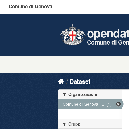
Comune di Genova
openda
Comune di Ge
Dataset
Organizzazioni
Comune di Genova - ... (1)
Gruppi