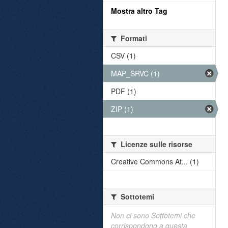
Mostra altro Tag
Formati
CSV (1)
MAP_SRVC (1)
PDF (1)
ZIP (1)
Licenze sulle risorse
Creative Commons At... (1)
Sottotemi
Non ci sono Sottotemi che
corrispondono a questa