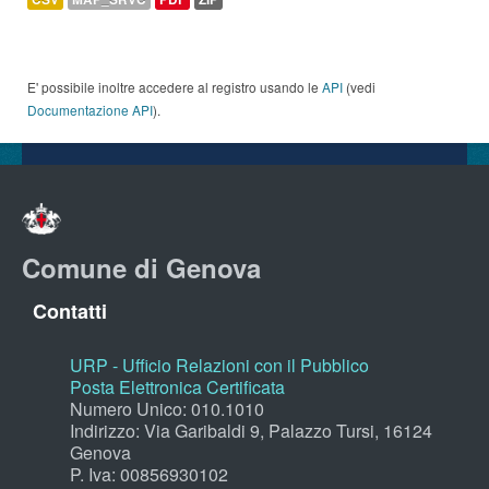
E' possibile inoltre accedere al registro usando le
API
(vedi
Documentazione API
).
Comune di Genova
Contatti
URP - Ufficio Relazioni con il Pubblico
Posta Elettronica Certificata
Numero Unico: 010.1010
Indirizzo: Via Garibaldi 9, Palazzo Tursi, 16124
Genova
P. Iva: 00856930102