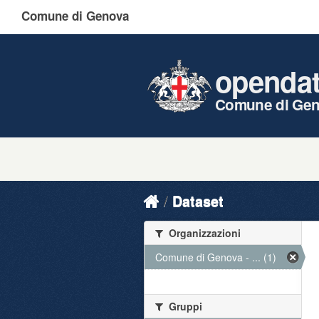
Comune di Genova
openda
Comune di Ge
Dataset
Organizzazioni
Comune di Genova - ... (1)
Gruppi