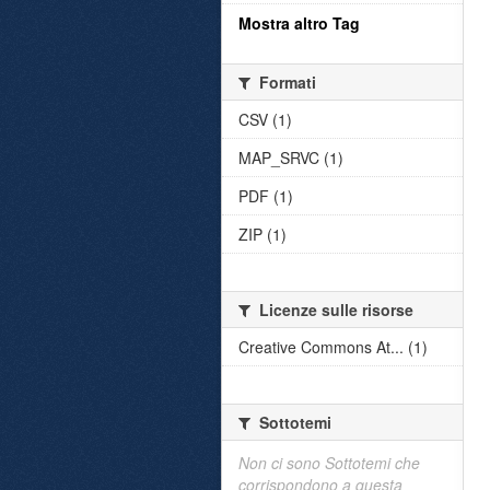
Mostra altro Tag
Formati
CSV (1)
MAP_SRVC (1)
PDF (1)
ZIP (1)
Licenze sulle risorse
Creative Commons At... (1)
Sottotemi
Non ci sono Sottotemi che
corrispondono a questa