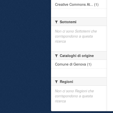
Creative Commons At... (1)
Sottotemi
Non ci sono Sottotemi che
corrispondono a questa
ricerca
Cataloghi di origine
Comune di Genova (1)
Regioni
Non ci sono Regioni che
corrispondono a questa
ricerca