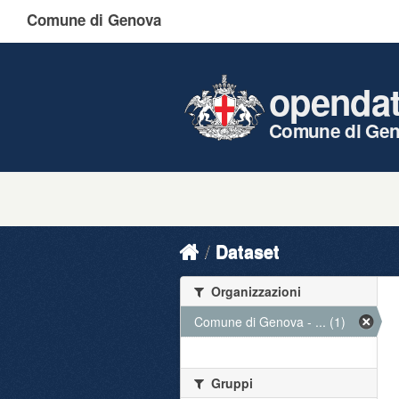
Comune di Genova
openda
Comune di Ge
Dataset
Organizzazioni
Comune di Genova - ... (1)
Gruppi