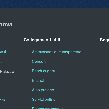
nova
Collegamenti utili
Segu
n il
Amministrazione trasparente
Concorsi
ata
Bandi di gara
, Palazzo
Bilanci
Albo pretorio
Servizi online
oom
Elenco siti tematici