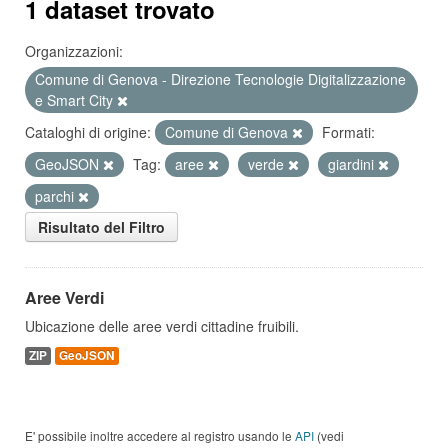
1 dataset trovato
Organizzazioni:
Comune di Genova - Direzione Tecnologie Digitalizzazione
e Smart City
Cataloghi di origine:
Comune di Genova
Formati:
GeoJSON
Tag:
aree
verde
giardini
parchi
Risultato del Filtro
Aree Verdi
Ubicazione delle aree verdi cittadine fruibili.
ZIP
GeoJSON
E' possibile inoltre accedere al registro usando le
API
(vedi