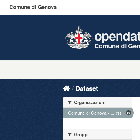
Comune di Genova
openda
Comune di Ge
Dataset
Organizzazioni
Comune di Genova - ... (1)
Gruppi