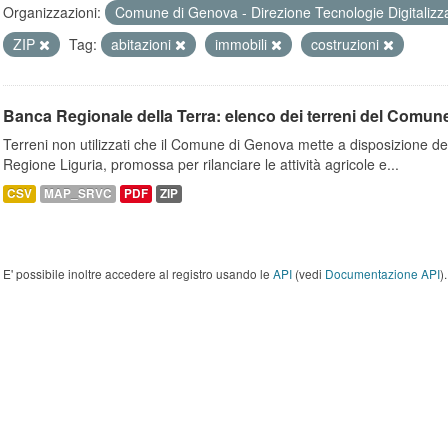
Organizzazioni:
Comune di Genova - Direzione Tecnologie Digitalizz
ZIP
Tag:
abitazioni
immobili
costruzioni
Banca Regionale della Terra: elenco dei terreni del Comun
Terreni non utilizzati che il Comune di Genova mette a disposizione dell
Regione Liguria, promossa per rilanciare le attività agricole e...
CSV
MAP_SRVC
PDF
ZIP
E' possibile inoltre accedere al registro usando le
API
(vedi
Documentazione API
).