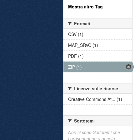
Mostra altro Tag
Formati
CSV (1)
MAP_SRVC (1)
PDF (1)
ZIP (1)
Licenze sulle risorse
Creative Commons At... (1)
Sottotemi
Non ci sono Sottotemi che
corrispondono a questa