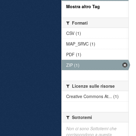
Mostra altro Tag
Formati
CSV (1)
MAP_SRVC (1)
PDF (1)
ZIP (1)
Licenze sulle risorse
Creative Commons At... (1)
Sottotemi
Non ci sono Sottotemi che
corrispondono a questa