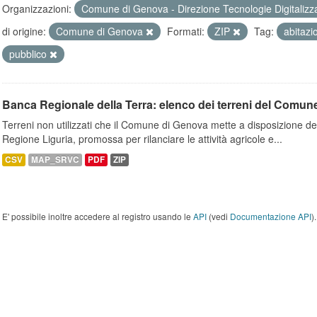
Organizzazioni:
Comune di Genova - Direzione Tecnologie Digitalizz
di origine:
Comune di Genova
Formati:
ZIP
Tag:
abitazi
pubblico
Banca Regionale della Terra: elenco dei terreni del Comun
Terreni non utilizzati che il Comune di Genova mette a disposizione dell
Regione Liguria, promossa per rilanciare le attività agricole e...
CSV
MAP_SRVC
PDF
ZIP
E' possibile inoltre accedere al registro usando le
API
(vedi
Documentazione API
).