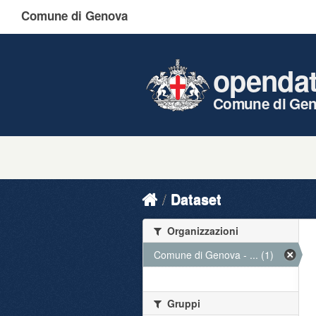
Comune di Genova
openda
Comune di Ge
Dataset
Organizzazioni
Comune di Genova - ... (1)
Gruppi