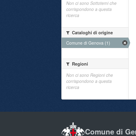
Non ci sono Sottotemi che
corrispondono a questa
ricerca
Cataloghi di origine
Comune di Genova (1)
Regioni
Non ci sono Regioni che
corrispondono a questa
ricerca
Comune di Ge