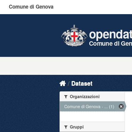
Comune di Genova
openda
Comune di Ge
Dataset
Organizzazioni
Comune di Genova - ... (1)
Gruppi