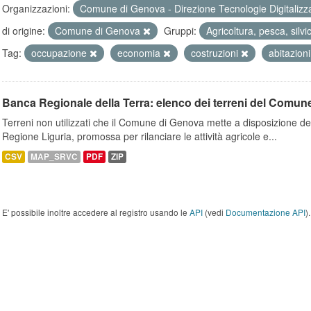
Organizzazioni:
Comune di Genova - Direzione Tecnologie Digitalizz
di origine:
Comune di Genova
Gruppi:
Agricoltura, pesca, silvi
Tag:
occupazione
economia
costruzioni
abitazion
Banca Regionale della Terra: elenco dei terreni del Comun
Terreni non utilizzati che il Comune di Genova mette a disposizione dell
Regione Liguria, promossa per rilanciare le attività agricole e...
CSV
MAP_SRVC
PDF
ZIP
E' possibile inoltre accedere al registro usando le
API
(vedi
Documentazione API
).