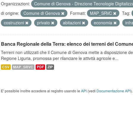
Organizzazioni:
Comune di Genova - Direzione Tecnologie Digitalizz
di origine:
Comune di Genova
Formati:
MAP_SRVC
Tag:
costruzioni
privato
abitazioni
economia
infr
Banca Regionale della Terra: elenco dei terreni del Comun
Terreni non utilizzati che il Comune di Genova mette a disposizione dell
Regione Liguria, promossa per rilanciare le attività agricole e...
CSV
MAP_SRVC
PDF
ZIP
E' possibile inoltre accedere al registro usando le
API
(vedi
Documentazione API
).