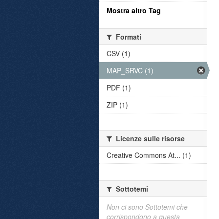
Mostra altro Tag
Formati
CSV (1)
MAP_SRVC (1)
PDF (1)
ZIP (1)
Licenze sulle risorse
Creative Commons At... (1)
Sottotemi
Non ci sono Sottotemi che
corrispondono a questa