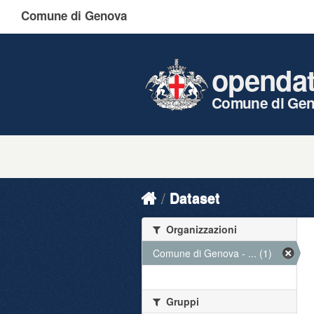
Comune di Genova
openda
Comune di Ge
Dataset
Organizzazioni
Comune di Genova - ... (1)
Gruppi