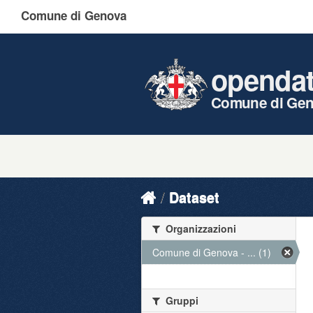
Comune di Genova
openda
Comune di Ge
Dataset
Organizzazioni
Comune di Genova - ... (1)
Gruppi