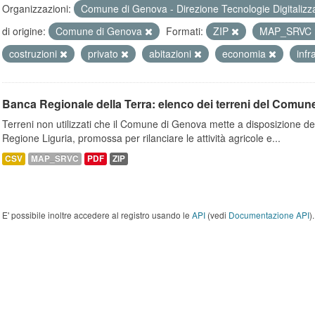
Organizzazioni:
Comune di Genova - Direzione Tecnologie Digitalizz
di origine:
Comune di Genova
Formati:
ZIP
MAP_SRVC
costruzioni
privato
abitazioni
economia
infr
Banca Regionale della Terra: elenco dei terreni del Comun
Terreni non utilizzati che il Comune di Genova mette a disposizione dell
Regione Liguria, promossa per rilanciare le attività agricole e...
CSV
MAP_SRVC
PDF
ZIP
E' possibile inoltre accedere al registro usando le
API
(vedi
Documentazione API
).