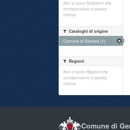
Non ci sono Sottotemi che
corrispondono a questa
ricerca
Cataloghi di origine
Comune di Genova (1)
Regioni
Non ci sono Regioni che
corrispondono a questa
ricerca
Comune di Ge