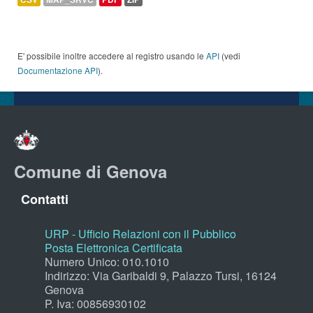
E' possibile inoltre accedere al registro usando le
API
(vedi
Documentazione API
).
Comune di Genova
Contatti
URP - Ufficio Relazioni con il Pubblico
Posta Elettronica Certificata
Numero Unico: 010.1010
Indirizzo: Via Garibaldi 9, Palazzo Tursi, 16124
Genova
P. Iva: 00856930102