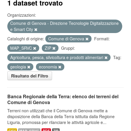
1 dataset trovato
Organizzazioni:
Comune di Genova - Direzione Tecnologie Digitalizzazione
e Smart City
Cataloghi di origine:
Comune di Genova
Formati:
MAP_SRVC
ZIP
Gruppi:
Agricoltura, pesca, silvicoltura e prodotti alimentari
Tag:
geologia
economia
Risultato del Filtro
Banca Regionale della Terra: elenco dei terreni del
Comune di Genova
Terreni non utilizzati che il Comune di Genova mette a
disposizione della Banca della Terra istituita dalla Regione
Liguria, promossa per rilanciare le attività agricole e...
CSV
MAP_SRVC
PDF
ZIP