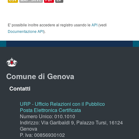
E' possibile inoltre accedere al registro usando le
API
(vedi
Documentazione API
).
Comune di Genova
Contatti
URP - Ufficio Relazioni con il Pubblico
Posta Elettronica Certificata
Numero Unico: 010.1010
Indirizzo: Via Garibaldi 9, Palazzo Tursi, 16124
Genova
P. Iva: 00856930102