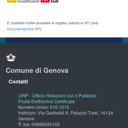
E' possibile inoltre accedere al registro usando le
API
(vedi
Documentazione API
).
Comune di Genova
Contatti
URP - Ufficio Relazioni con il Pubblico
Posta Elettronica Certificata
Numero Unico: 010.1010
Indirizzo: Via Garibaldi 9, Palazzo Tursi, 16124
Genova
P. Iva: 00856930102