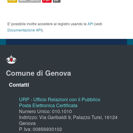
E' possibile inoltre accedere al registro usando le
API
(vedi
Documentazione API
).
Comune di Genova
Contatti
URP - Ufficio Relazioni con il Pubblico
Posta Elettronica Certificata
Numero Unico: 010.1010
Indirizzo: Via Garibaldi 9, Palazzo Tursi, 16124
Genova
P. Iva: 00856930102